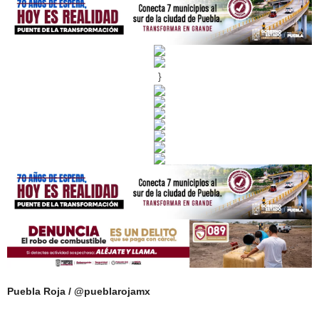
}
Puebla Roja / @pueblarojamx