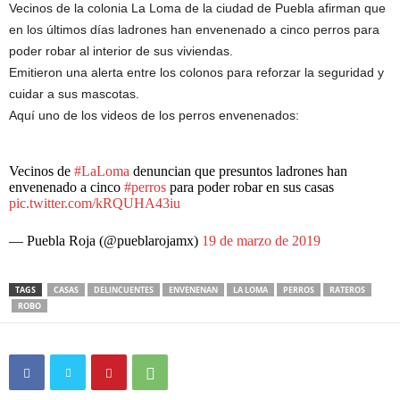
Vecinos de la colonia La Loma de la ciudad de Puebla afirman que
en los últimos días ladrones han envenenado a cinco perros para
poder robar al interior de sus viviendas.
Emitieron una alerta entre los colonos para reforzar la seguridad y
cuidar a sus mascotas.
Aquí uno de los videos de los perros envenenados:
Vecinos de
#LaLoma
denuncian que presuntos ladrones han
envenenado a cinco
#perros
para poder robar en sus casas
pic.twitter.com/kRQUHA43iu
— Puebla Roja (@pueblarojamx)
19 de marzo de 2019
TAGS
CASAS
DELINCUENTES
ENVENENAN
LA LOMA
PERROS
RATEROS
ROBO