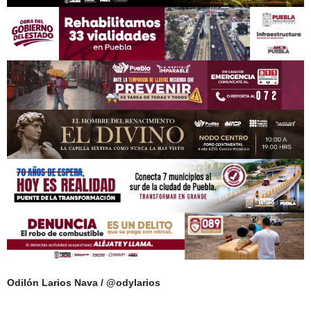
Odilón Larios Nava / @odylarios