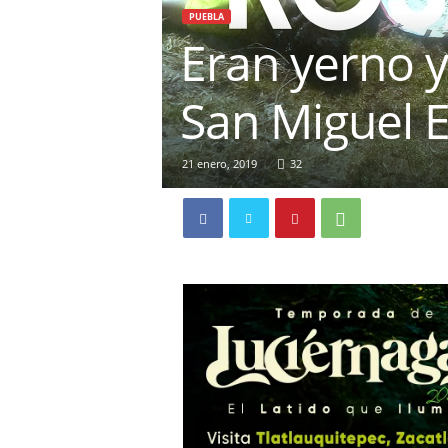
PUEBLA
Eran yerno y
San Miguel 
21 enero, 2019
32