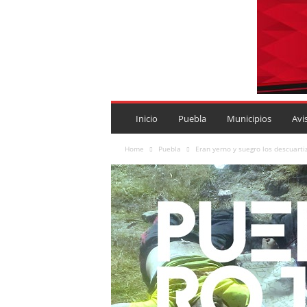
P
U
Inicio
Puebla
Municipios
Avi
E
B
Home
Puebla
Eran yerno y suegro los descuart
L
A
R
O
J
A
.
M
X