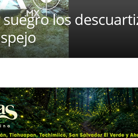
 suegro los descuart
Espejo