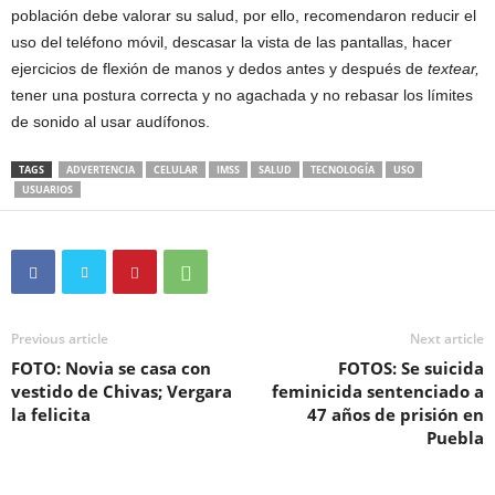
población debe valorar su salud, por ello, recomendaron reducir el
uso del teléfono móvil, descasar la vista de las pantallas, hacer
ejercicios de flexión de manos y dedos antes y después de
textear,
tener una postura correcta y no agachada y no rebasar los límites
de sonido al usar audífonos.
TAGS
ADVERTENCIA
CELULAR
IMSS
SALUD
TECNOLOGÍA
USO
USUARIOS
Previous article
Next article
FOTO: Novia se casa con
FOTOS: Se suicida
vestido de Chivas; Vergara
feminicida sentenciado a
la felicita
47 años de prisión en
Puebla