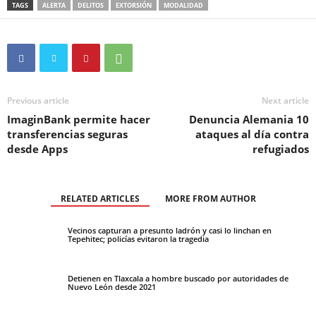
TAGS
ALERTA
DELITOS
EXTORSIÓN
MODALIDAD
Previous article
Next article
ImaginBank permite hacer
Denuncia Alemania 10
transferencias seguras
ataques al día contra
desde Apps
refugiados
RELATED ARTICLES
MORE FROM AUTHOR
Vecinos capturan a presunto ladrón y casi lo linchan en
Tepehitec; policías evitaron la tragedia
Detienen en Tlaxcala a hombre buscado por autoridades de
Nuevo León desde 2021