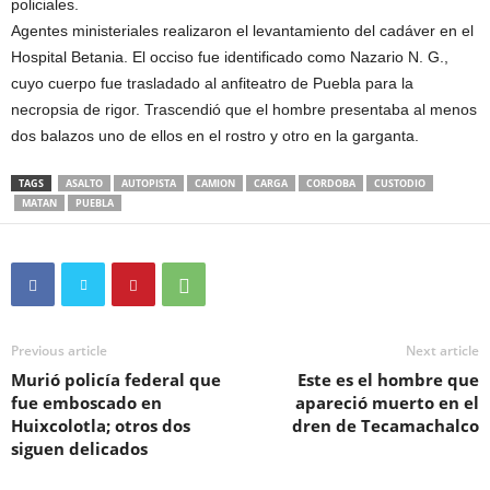
policiales.
Agentes ministeriales realizaron el levantamiento del cadáver en el
Hospital Betania. El occiso fue identificado como Nazario N. G.,
cuyo cuerpo fue trasladado al anfiteatro de Puebla para la
necropsia de rigor. Trascendió que el hombre presentaba al menos
dos balazos uno de ellos en el rostro y otro en la garganta.
TAGS
ASALTO
AUTOPISTA
CAMION
CARGA
CORDOBA
CUSTODIO
MATAN
PUEBLA
Previous article
Next article
Murió policía federal que
Este es el hombre que
fue emboscado en
apareció muerto en el
Huixcolotla; otros dos
dren de Tecamachalco
siguen delicados