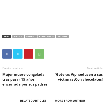
TAGS
ABUELA
ASESINO
CUMPLEAÑOS
PALAZOS
Previous article
Next article
Mujer muere congelada
‘Goteras Vip’ seducen a sus
tras pasar 15 años
víctimas ¡Con chocolates!
encerrada por sus padres
RELATED ARTICLES
MORE FROM AUTHOR