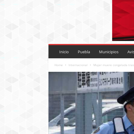
P
U
Inicio
Puebla
Municipios
Avi
E
B
Home
Internacional
Mujer muere congelada tras
L
A
R
O
J
A
.
M
X