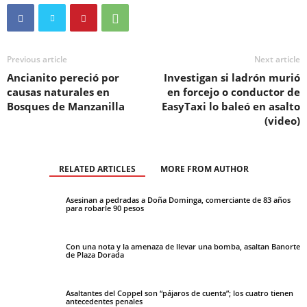
Previous article
Next article
Ancianito pereció por
Investigan si ladrón murió
causas naturales en
en forcejo o conductor de
Bosques de Manzanilla
EasyTaxi lo baleó en asalto
(video)
RELATED ARTICLES
MORE FROM AUTHOR
Asesinan a pedradas a Doña Dominga, comerciante de 83 años
para robarle 90 pesos
Con una nota y la amenaza de llevar una bomba, asaltan Banorte
de Plaza Dorada
Asaltantes del Coppel son “pájaros de cuenta”; los cuatro tienen
antecedentes penales