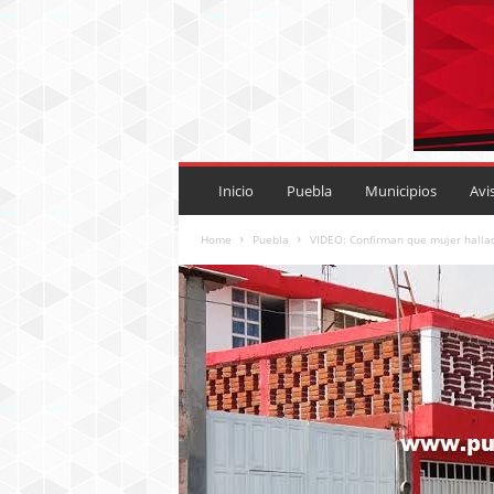
P
U
Inicio
Puebla
Municipios
Avi
E
B
Home
Puebla
VIDEO: Confirman que mujer hallad
L
A
R
O
J
A
.
M
X