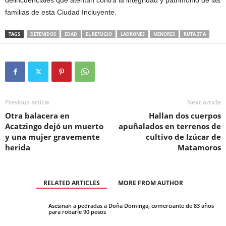
familias de esta Ciudad Incluyente.
TAGS
DETENIDOS
EDAD
EL REFUGIO
LADRONES
MENORES
RUTA 27 A
Previous article
Next article
Otra balacera en
Hallan dos cuerpos
Acatzingo dejó un muerto
apuñalados en terrenos de
y una mujer gravemente
cultivo de Izúcar de
herida
Matamoros
RELATED ARTICLES
MORE FROM AUTHOR
Asesinan a pedradas a Doña Dominga, comerciante de 83 años
para robarle 90 pesos