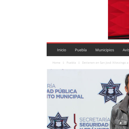
P
U
Inicio
Puebla
Municipios
Avi
E
B
Home
Puebla
Detienen en San José Xilotzingo a
L
A
R
O
J
A
.
M
X