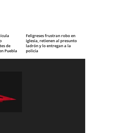
ícula
Feligreses frustran robo en
o
iglesia, retienen al presunto
tes de
ladrón y lo entregan a la
en Puebla
policía