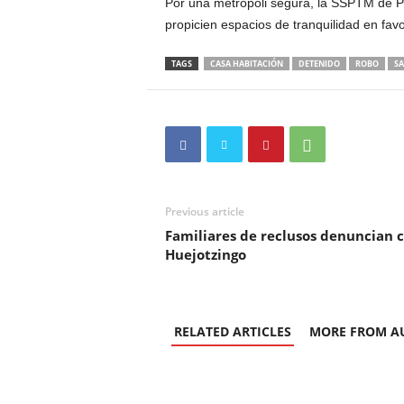
Por una metrópoli segura, la SSPTM de Pueb
propicien espacios de tranquilidad en favo
TAGS
CASA HABITACIÓN
DETENIDO
ROBO
SA
Previous article
Familiares de reclusos denuncian c
Huejotzingo
RELATED ARTICLES
MORE FROM A