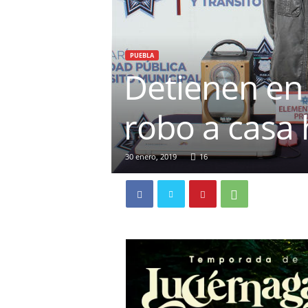
PUEBLA
Detienen en 
robo a casa 
30 enero, 2019
16