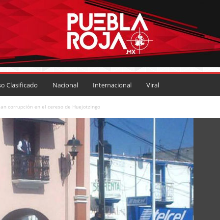
so Clasificado
Nacional
Internacional
Viral
ian corrupción en el cereso de Huejotzingo