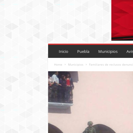
P
U
Inicio
Puebla
Municipios
Avi
E
B
Home
Municipios
Familiares de reclusos denunc
L
A
R
O
J
A
.
M
X