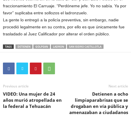
fraccionamiento El Carruaje. “Perdóneme jefe. Yo no sabía. Ya por
favor” suplicaba entre sollozos el ladronzuelo.
La gente lo entregó a la policía preventiva, sin embargo, nadie
procedió legalmente en su contra, por ello es que únicamente fue
trasladado al Juez Calificador por alterar el orden público.
TAGS
DETIENEN
GOLPEAN
LADRON
SAN ISIDRO CASTILLOTLA
Previous article
Next article
VIDEO: Una mujer de 24
Detienen a ocho
años murió atropellada en
limpiaparabrisas que se
la federal a Tehuacán
drogaban en vía pública y
amenazaban a ciudadanos