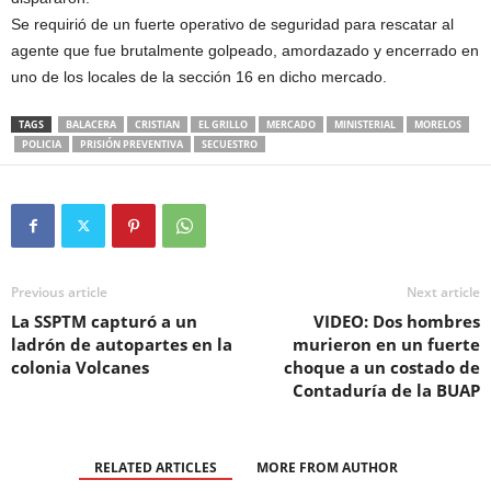
Se requirió de un fuerte operativo de seguridad para rescatar al
agente que fue brutalmente golpeado, amordazado y encerrado en
uno de los locales de la sección 16 en dicho mercado.
TAGS
BALACERA
CRISTIAN
EL GRILLO
MERCADO
MINISTERIAL
MORELOS
POLICIA
PRISIÓN PREVENTIVA
SECUESTRO
Previous article
Next article
La SSPTM capturó a un
VIDEO: Dos hombres
ladrón de autopartes en la
murieron en un fuerte
colonia Volcanes
choque a un costado de
Contaduría de la BUAP
RELATED ARTICLES
MORE FROM AUTHOR