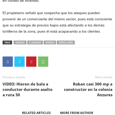
en conato de incendio.
El propietario señaló que sospecha que los ataques pueden
provenir de un comerciante del mismo sector, pues está consciente
que su estrategia de precios bajos está afectando a los demás
tortilleros de la zona, pues él está acaparando a los clientes.
TAGS
ATAQUE
CLAVIJERO
HERIDA
TORTILLERÍA
Previous article
Next article
VIDEO: Hieren de bala a
Roban casi 300 mp a
conductor durante asalto
constructor en la colonia
a ruta 30
Anzures
RELATED ARTICLES
MORE FROM AUTHOR