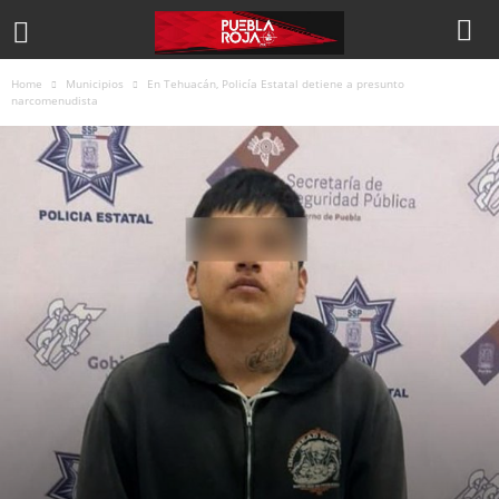
Home
Municipios
En Tehuacán, Policía Estatal detiene a presunto
narcomenudista