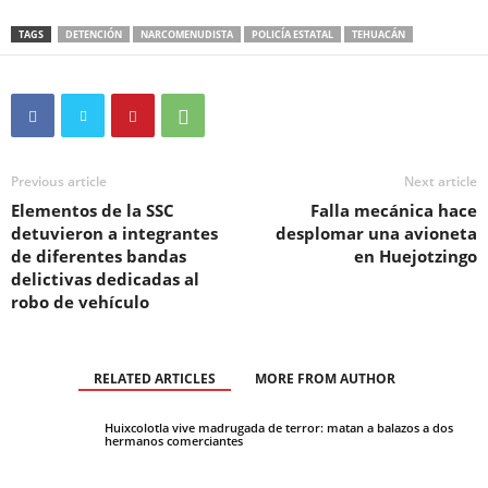
TAGS
DETENCIÓN
NARCOMENUDISTA
POLICÍA ESTATAL
TEHUACÁN
Previous article
Next article
Elementos de la SSC
Falla mecánica hace
detuvieron a integrantes
desplomar una avioneta
de diferentes bandas
en Huejotzingo
delictivas dedicadas al
robo de vehículo
RELATED ARTICLES
MORE FROM AUTHOR
Huixcolotla vive madrugada de terror: matan a balazos a dos
hermanos comerciantes