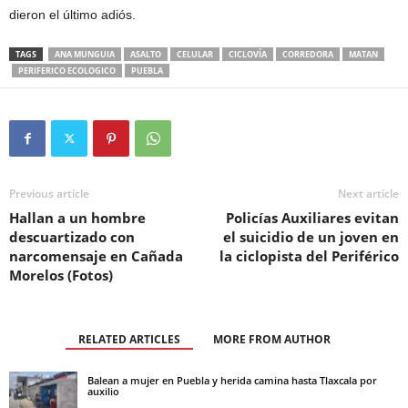
dieron el último adiós.
TAGS
ANA MUNGUIA
ASALTO
CELULAR
CICLOVÍA
CORREDORA
MATAN
PERIFERICO ECOLOGICO
PUEBLA
Previous article
Next article
Hallan a un hombre
Policías Auxiliares evitan
descuartizado con
el suicidio de un joven en
narcomensaje en Cañada
la ciclopista del Periférico
Morelos (Fotos)
RELATED ARTICLES
MORE FROM AUTHOR
Balean a mujer en Puebla y herida camina hasta Tlaxcala por
auxilio