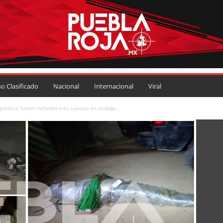
so Clasificado
Nacional
Internacional
Viral
lástico fueron hallados tres cuerpos en bodega...