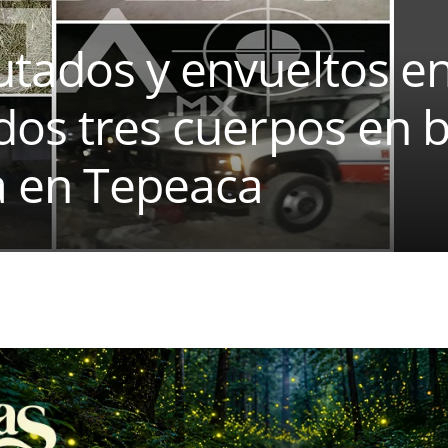
tados y envueltos en
ados tres cuerpos en
a en Tepeaca