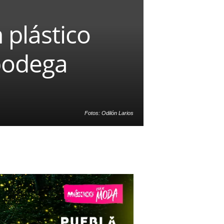
 plástico
 bodega
Fotos: Odilón Larios