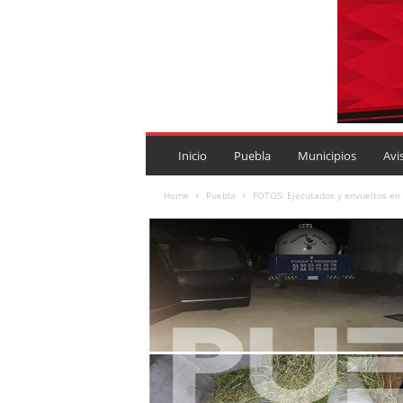
P
U
Inicio
Puebla
Municipios
Avi
E
B
Home
Puebla
FOTOS: Ejecutados y envueltos en p
L
A
R
O
J
A
.
M
X