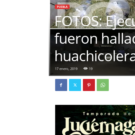
PUEBLA
FOTOS: Ejecu
fueron hall
huachicoler
17 enero, 2019
19