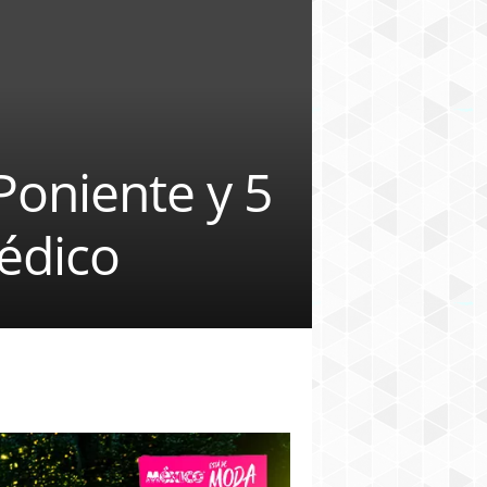
Poniente y 5
édico