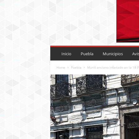
P
U
Inicio
Puebla
Municipios
Avi
E
B
Home
Puebla
Murió anciano infartado en la 18 P
L
A
R
O
J
A
.
M
X