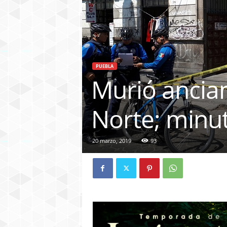
PUEBLA
Murió ancian
Norte; minut
20 marzo, 2019
93