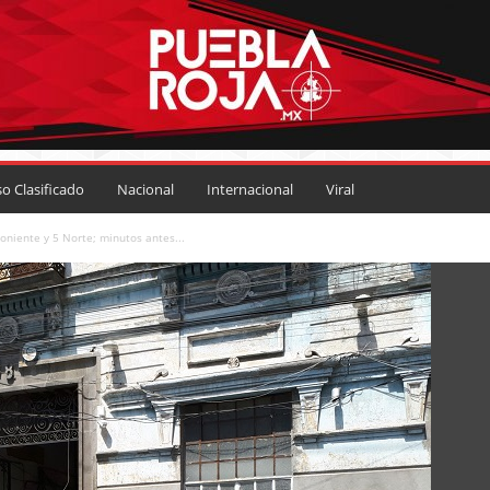
so Clasificado
Nacional
Internacional
Viral
oniente y 5 Norte; minutos antes...