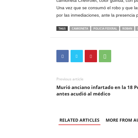
camioneta Chevrolet, color guinda, con p
Una vez que se consumó el robo y que las
por las inmediaciones, ante la presencia 
TAGS
CAMIONETA
POLICIA FEDERAL
ROBAN
Previous article
Murió anciano infartado en la 18 P
antes acudió al médico
RELATED ARTICLES
MORE FROM A