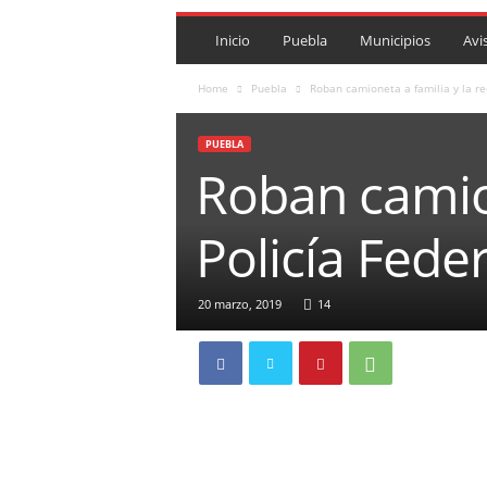
P
U
Inicio
Puebla
Municipios
Avi
E
B
Home
Puebla
Roban camioneta a familia y la rec
L
A
PUEBLA
R
Roban camion
O
J
A
Policía Fede
.
M
X
20 marzo, 2019
14