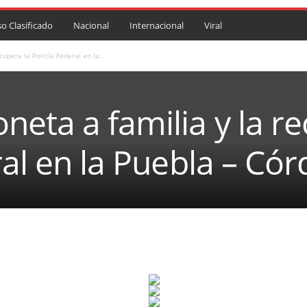
so Clasificado
Nacional
Internacional
Viral
upera la Policía Federal en la...
eta a familia y la re
ral en la Puebla – Có