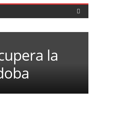
cupera la
rdoba