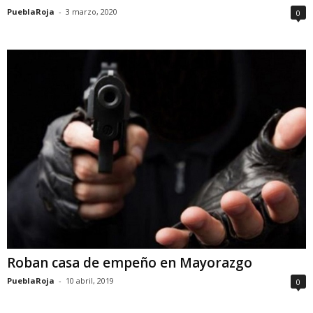
PueblaRoja
-
3 marzo, 2020
0
Roban casa de empeño en Mayorazgo
PueblaRoja
-
10 abril, 2019
0