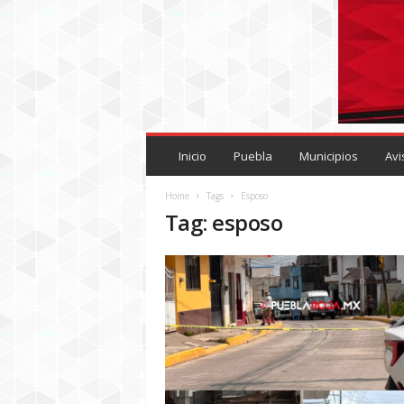
P
U
Inicio
Puebla
Municipios
Avi
E
B
Home
Tags
Esposo
L
Tag: esposo
A
R
O
J
A
.
M
X