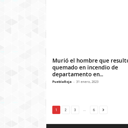
Murió el hombre que result
quemado en incendio de
departamento en...
PueblaRoja
-
31 enero, 2023
...
1
2
3
6