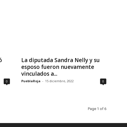
ó
La diputada Sandra Nelly y su
esposo fueron nuevamente
vinculados a...
PueblaRoja
-
15 diciembre, 2022
0
0
Page 1 of 6