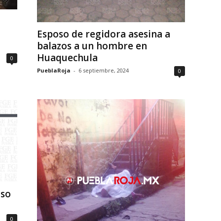
Esposo de regidora asesina a
balazos a un hombre en
Huaquechula
0
PueblaRoja
-
6 septiembre, 2024
0
oso
0