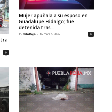
Mujer apuñala a su esposo en
Guadalupe Hidalgo; fue
detenida tras...
PueblaRoja
-
16 marzo, 2026
0
tra
0