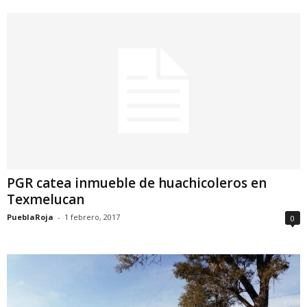
PGR catea inmueble de huachicoleros en
Texmelucan
PueblaRoja
-
1 febrero, 2017
0