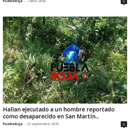
PueblaRoja
-
7 abril, 2020
0
Hallan ejecutado a un hombre reportado
como desaparecido en San Martín...
PueblaRoja
-
21 septiembre, 2019
0