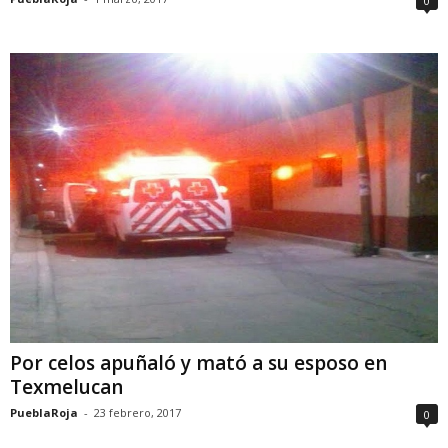
0
Por celos apuñaló y mató a su esposo en
Texmelucan
PueblaRoja
-
23 febrero, 2017
0