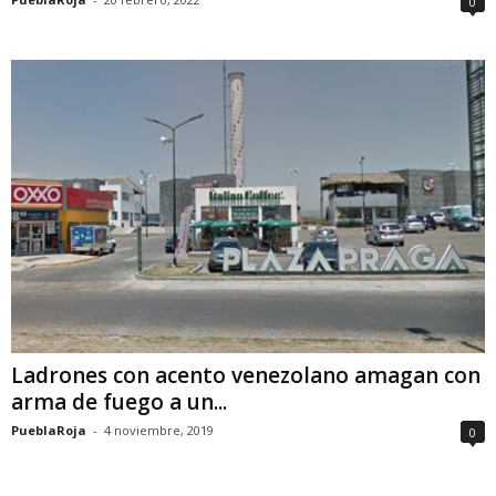
0
Ladrones con acento venezolano amagan con
arma de fuego a un...
PueblaRoja
-
4 noviembre, 2019
0