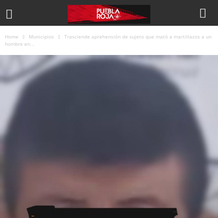
Home
Municipios
Trasciende aprehensión de sujeto que mató a martillazos a un
hombre en...