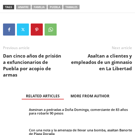
TAGS
ANAFRE
FAMILIA
PUEBLA
TAMALES
Previous article
Next article
Dan cinco años de prisión
Asaltan a clientes y
a exfuncionarios de
empleados de un gimnasio
Puebla por acopio de
en La Libertad
armas
RELATED ARTICLES
MORE FROM AUTHOR
Asesinan a pedradas a Doña Dominga, comerciante de 83 años
para robarle 90 pesos
Con una nota y la amenaza de llevar una bomba, asaltan Banorte
de Plaza Dorada