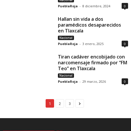
Nacional
PueblaRoja
-
8 diciembre, 2024
0
Hallan sin vida a dos
paramédicos desaparecidos
en Tlaxcala
Nacional
PueblaRoja
-
3 enero, 2025
0
Tiran cadáver encobijado con
narcomensaje firmado por “FM
Teo” en Tlaxcala
Nacional
PueblaRoja
-
29 marzo, 2026
0
1
2
3