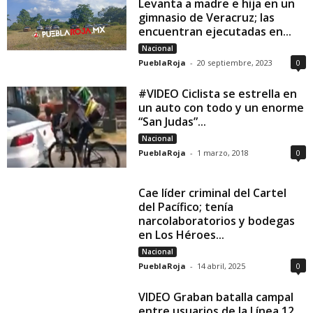
Levanta a madre e hija en un
gimnasio de Veracruz; las
encuentran ejecutadas en...
Nacional
PueblaRoja
-
20 septiembre, 2023
0
#VIDEO Ciclista se estrella en
un auto con todo y un enorme
“San Judas”...
Nacional
PueblaRoja
-
1 marzo, 2018
0
Cae líder criminal del Cartel
del Pacífico; tenía
narcolaboratorios y bodegas
en Los Héroes...
Nacional
PueblaRoja
-
14 abril, 2025
0
VIDEO Graban batalla campal
entre usuarios de la Línea 12