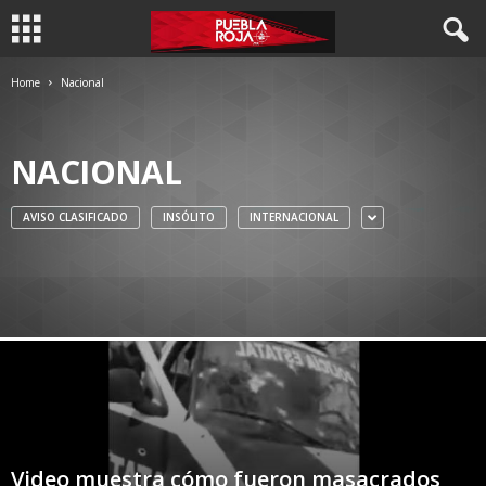
Home
Nacional
NACIONAL
AVISO CLASIFICADO
INSÓLITO
INTERNACIONAL
Video muestra cómo fueron masacrados