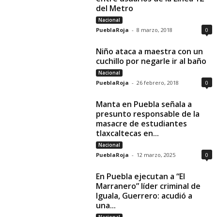
del Metro
Nacional
PueblaRoja
-
8 marzo, 2018
0
Niño ataca a maestra con un
cuchillo por negarle ir al baño
Nacional
PueblaRoja
-
26 febrero, 2018
0
Manta en Puebla señala a
presunto responsable de la
masacre de estudiantes
tlaxcaltecas en...
Nacional
PueblaRoja
-
12 marzo, 2025
0
En Puebla ejecutan a “El
Marranero” líder criminal de
Iguala, Guerrero: acudió a
una...