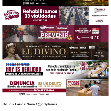
Odilón Larios Nava / @odylarios