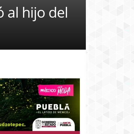
al hijo del