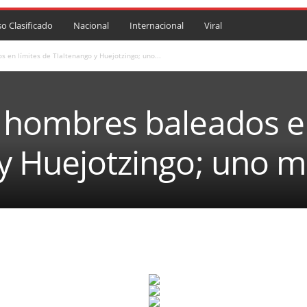
so Clasificado
Nacional
Internacional
Viral
 en límites de Tlaltenango y Huejotzingo; uno...
 hombres baleados en
y Huejotzingo; uno m