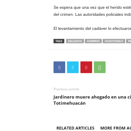
Se espera que una vez que el herido esté
del crimen. Las autoridades policiales in
El levantamiento del cadáver lo efectuaron
TAGS
BALEADOS
HOMBRES
HUEJOTZINGO
M
Previous article
Jardinero muere ahogado en una ci
Totimehuacán
RELATED ARTICLES
MORE FROM A