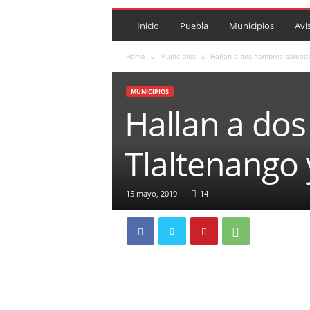
P
U
Inicio
Puebla
Municipios
Avi
E
B
Home
Municipios
Hallan a dos hombres baleados
L
A
MUNICIPIOS
R
Hallan a dos
O
J
A
Tlaltenango 
.
M
X
15 mayo, 2019
14