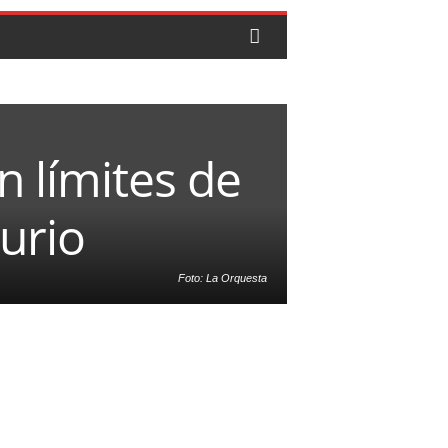
 límites de
urio
Foto: La Orquesta