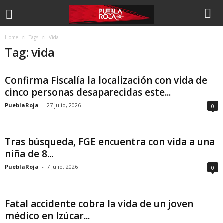
Home
Tags
Vida
Tag: vida
Confirma Fiscalía la localización con vida de
cinco personas desaparecidas este...
PueblaRoja
-
27 julio, 2026
0
Tras búsqueda, FGE encuentra con vida a una
niña de 8...
PueblaRoja
-
7 julio, 2026
0
Fatal accidente cobra la vida de un joven
médico en Izúcar...