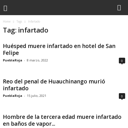
Home
Tags
Infartado
Tag: infartado
Huésped muere infartado en hotel de San
Felipe
PueblaRoja
-
8 marzo, 2022
0
Reo del penal de Huauchinango murió
infartado
PueblaRoja
-
15 julio, 2021
0
Hombre de la tercera edad muere infartado
en baños de vapor...