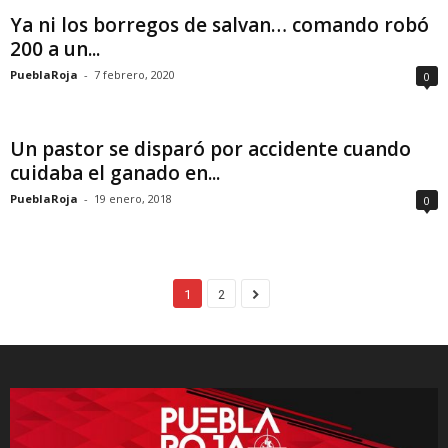
Ya ni los borregos de salvan… comando robó
200 a un...
PueblaRoja
-
7 febrero, 2020
0
Un pastor se disparó por accidente cuando
cuidaba el ganado en...
PueblaRoja
-
19 enero, 2018
0
1
2