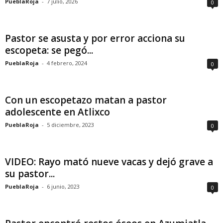
PueblaRoja
-
7 julio, 2026
0
Pastor se asusta y por error acciona su
escopeta: se pegó...
PueblaRoja
-
4 febrero, 2024
0
Con un escopetazo matan a pastor
adolescente en Atlixco
PueblaRoja
-
5 diciembre, 2023
0
VIDEO: Rayo mató nueve vacas y dejó grave a
su pastor...
PueblaRoja
-
6 junio, 2023
0