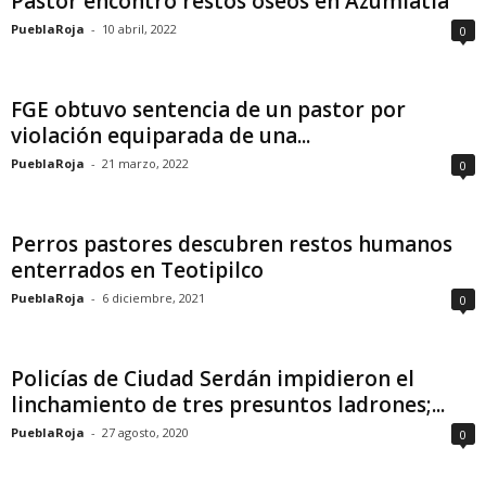
Pastor encontró restos óseos en Azumiatla
PueblaRoja
-
10 abril, 2022
0
FGE obtuvo sentencia de un pastor por
violación equiparada de una...
PueblaRoja
-
21 marzo, 2022
0
Perros pastores descubren restos humanos
enterrados en Teotipilco
PueblaRoja
-
6 diciembre, 2021
0
Policías de Ciudad Serdán impidieron el
linchamiento de tres presuntos ladrones;...
PueblaRoja
-
27 agosto, 2020
0