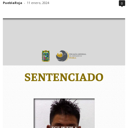
PueblaRoja
-
11 enero, 2024
0