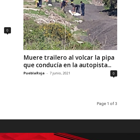
0
Muere trailero al volcar la pipa
que conducía en la autopista...
PueblaRoja
-
7 junio, 2021
0
Page 1 of 3