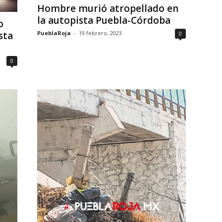
Hombre murió atropellado en
la autopista Puebla-Córdoba
o
sta
PueblaRoja
-
19 febrero, 2023
0
0