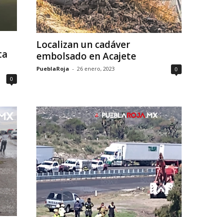
Localizan un cadáver
ta
embolsado en Acajete
PueblaRoja
-
26 enero, 2023
0
0