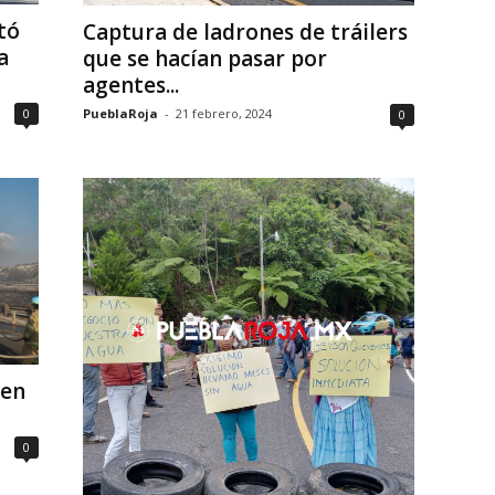
tó
Captura de ladrones de tráilers
a
que se hacían pasar por
agentes...
0
PueblaRoja
-
21 febrero, 2024
0
 en
0