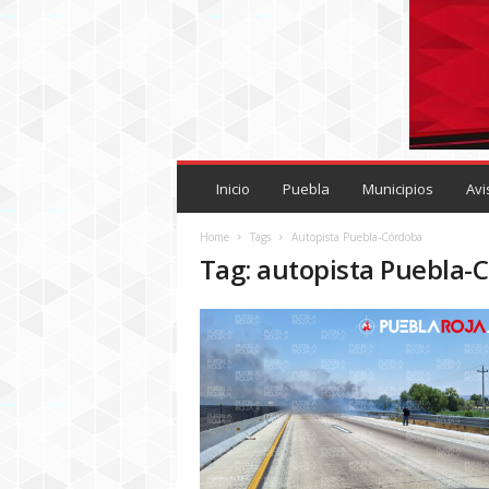
P
U
Inicio
Puebla
Municipios
Avi
E
B
Home
Tags
Autopista Puebla-Córdoba
L
Tag: autopista Puebla-
A
R
O
J
A
.
M
X